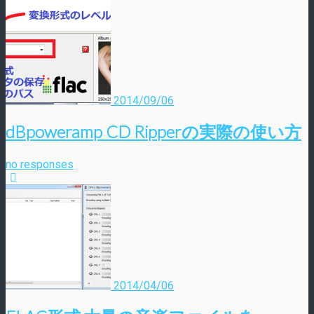
2014/09/06
dBpoweramp CD Ripperの実際の使い方
no responses
2014/04/06